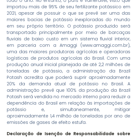
todo o ano. No entanto, o país é vulnerável, visto que
importou mais de 95% de seu fertilizante potássico em
2021, apesar de possuir o que se prevê ser uma das
maiores bacias de potássio inexploradas do mundo
em seu próprio território. O potássio produzido será
transportado principalmente por meio de barcaças
fluviais de baixo custo em um sistema fluvial interior,
em parceria com a Amaggi (www.amaggi.com.br),
uma das maiores produtoras agrícolas e operadoras
logísticas de produtos agrícolas do Brasil. Com uma
produção anual inicial planejada de até 2,2 milhões de
toneladas de potássio, a administração da Brazil
Potash acredita que poderá suprir aproximadamente
20% da demanda atual de potássio no Brasil. A
administração prevê que 100% da produção da Brazil
Potash será vendida no mercado interno para reduzir a
dependência do Brasil em relação às importações de
potássio e, simultaneamente, mitigar
aproximadamente 1,4 milhão de toneladas por ano de
emissões de gases de efeito estufa.
Declaração de Isenção de Responsabilidade sobre