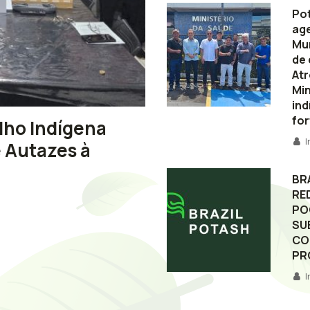
Pot
ag
Mur
de 
Atr
Min
ind
fo
elho Indígena
 Autazes à
BR
RE
PO
SU
CO
PR