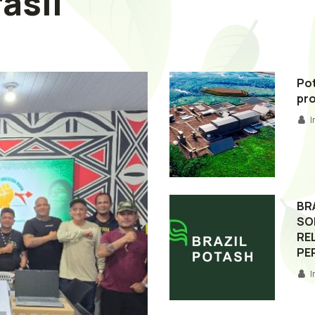
asil
Pot
pro
BR
SO
RE
PE