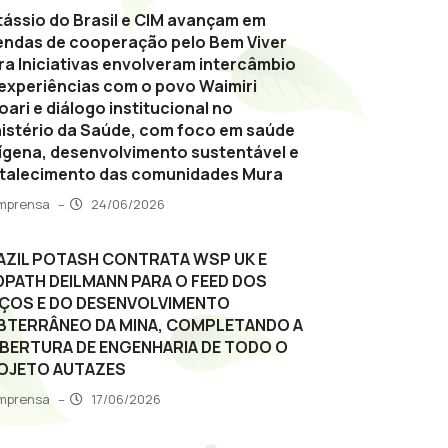
ássio do Brasil e CIM avançam em
endas de cooperação pelo Bem Viver
a Iniciativas envolveram intercâmbio
experiências com o povo Waimiri
oari e diálogo institucional no
istério da Saúde, com foco em saúde
ígena, desenvolvimento sustentável e
rtalecimento das comunidades Mura
Imprensa
–
24/06/2026
AZIL POTASH CONTRATA WSP UK E
DPATH DEILMANN PARA O FEED DOS
ÇOS E DO DESENVOLVIMENTO
BTERRÂNEO DA MINA, COMPLETANDO A
BERTURA DE ENGENHARIA DE TODO O
OJETO AUTAZES
Imprensa
–
17/06/2026