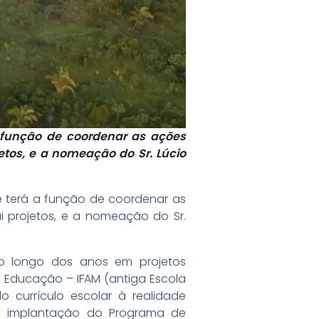
a função de coordenar as ações
etos, e a nomeação do Sr. Lúcio
ue terá a função de coordenar as
i projetos, e a nomeação do Sr.
o longo dos anos em projetos
de Educação – IFAM (antiga Escola
 currículo escolar à realidade
a implantação do Programa de