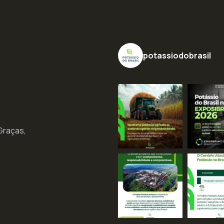
potassiodobrasil
 Graças,