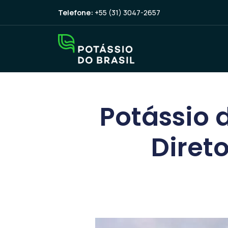
Telefone:
+55 (31) 3047-2657
Potássio 
Diret