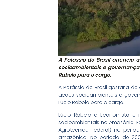
A Potássio do Brasil anuncia 
socioambientais e governança n
Rabelo para o cargo.
A Potássio do Brasil gostaria d
ações socioambientais e govern
Lúcio Rabelo para o cargo.
Lúcio Rabelo é Economista e
socioambientais na Amazônia. Foi
Agrotécnica Federal) no perío
amazônica. No período de 20