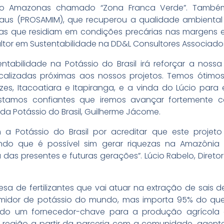
 do Amazonas chamado “Zona Franca Verde”. També
aus (PROSAMIM), que recuperou a qualidade ambiental 
ias que residiam em condições precárias nas margens e 
tor em Sustentabilidade na DD&L Consultores Associad
entabilidade na Potássio do Brasil irá reforçar a noss
alizadas próximas aos nossos projetos. Temos ótimos
zes, Itacoatiara e Itapiranga, e a vinda do Lúcio para
Estamos confiantes que iremos avançar fortemente 
l da Potássio do Brasil, Guilherme Jácome.
 a Potássio do Brasil por acreditar que este proj
ndo que é possível sim gerar riquezas na Amazôni
as presentes e futuras gerações”. Lúcio Rabelo, Direto
sa de fertilizantes que vai atuar na extração de sais 
umidor de potássio do mundo, mas importa 95% do q
endo um fornecedor-chave para a produção agrícola 
 região a partir da parceria com a comunidade, agent