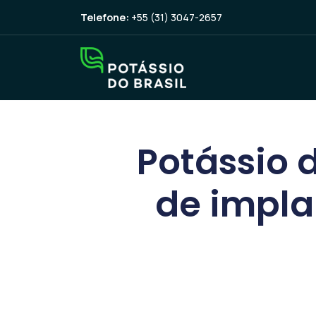
Telefone:
+55 (31) 3047-2657
Potássio d
de impla