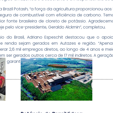
da Brazil Potash, “a força da agricultura proporcionou aos
egura de combustível com eficiência de carbono. Temo
ior fonte brasileira de cloreto de potássio. Agradecem
oje pelo vice-presidente, Geraldo Alckmin”, completou.
sio do Brasil, Adriano Espeschit destacou que o apoi
e renda sejam gerados em Autazes e região. “Apena
rar 2,6 mil empregos diretos, ao longo de 4 anos e me
vem ser gerados outros cerca de 17 mil indiretos. A gera
.”, garantiu.