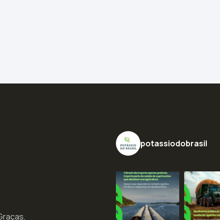
potassiodobrasil
 Graças,