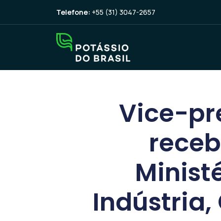
Telefone:
+55 (31) 3047-2657
Vice-pr
receb
Minist
Indústria