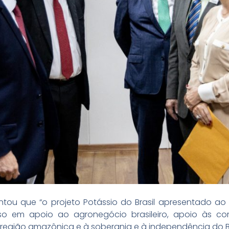
ou que “o projeto Potássio do Brasil apresentado ao S
o em apoio ao agronegócio brasileiro, apoio às co
egião amazônica e à soberania e à independência do Bras