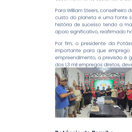
Para William Steers, conselheiro 
custo do planeta e uma fonte s
história de sucesso tendo a ma
apoio significativo, reafirmado h
Por fim, o presidente da Potás
importante para que emprego 
empreendimento, a previsão é ge
dos 1,3 mil empregos diretos, de
mais de 80% de mão de obra local
Leia Mais: