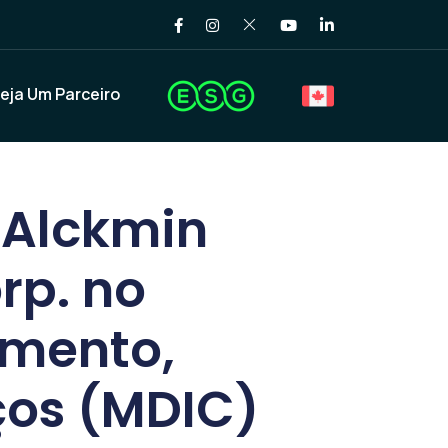
eja Um Parceiro
 Alckmin
rp. no
imento,
ços (MDIC)